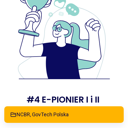
#4 E-PIONIER I i II
NCBR, GovTech Polska