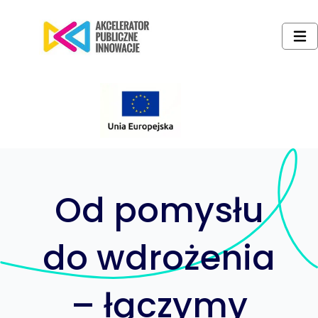
Od pomysłu
do wdrożenia
– łączymy