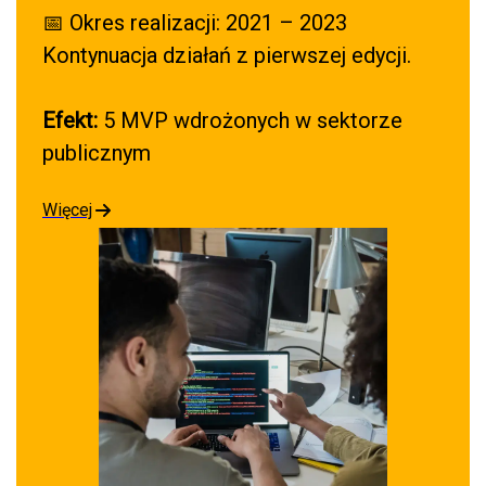
📅 Okres realizacji: 2021 – 2023
Kontynuacja działań z pierwszej edycji.
Efekt:
5 MVP wdrożonych w sektorze
publicznym
Więcej